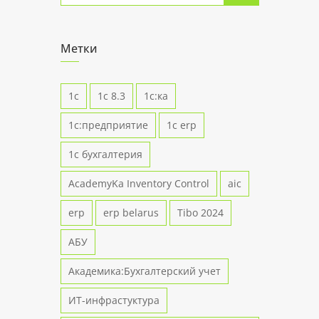
Метки
1с
1с 8.3
1с:ка
1с:предприятие
1с erp
1с бухгалтерия
AcademyKa Inventory Control
aic
erp
erp belarus
Tibo 2024
АБУ
Академика:Бухгалтерский учет
ИТ-инфрастуктура