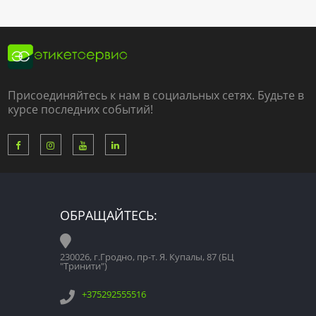
Присоединяйтесь к нам в социальных сетях. Будьте в
курсе последних событий!
ОБРАЩАЙТЕСЬ:
230026, г.Гродно, пр-т. Я. Купалы, 87 (БЦ
"Тринити")
+375292555516